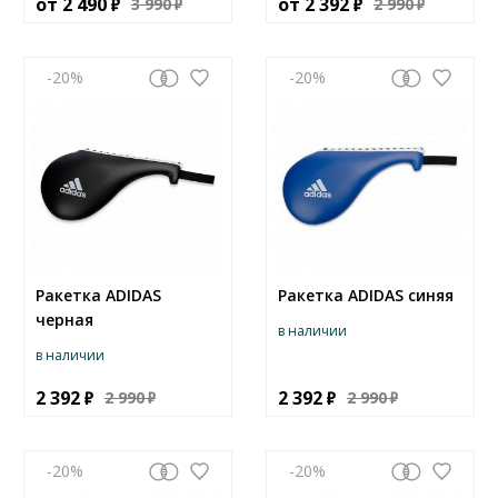
от
2 490
от
2 392
3 990
2 990
-20
-20
Ракетка ADIDAS
Ракетка ADIDAS синяя
черная
в наличии
в наличии
2 392
2 392
2 990
2 990
-20
-20