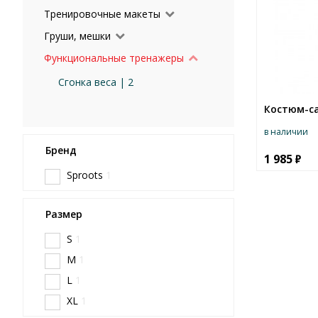
Тренировочные макеты
Груши, мешки
Функциональные тренажеры
Сгонка веса | 2
Костюм-са
в наличии
Бренд
1 985
Sproots
1
Размер
S
1
M
1
L
1
XL
1