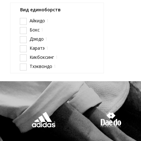
Вид единоборств
Айкидо
1
Бокс
1
Дзюдо
1
Каратэ
1
Кикбоксинг
1
Тхэквондо
1