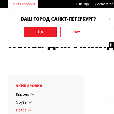
Санкт-Петербург
О центре
Доставка/оп
ВАШ ГОРОД САНКТ-ПЕТЕРБУРГ?
Каталог
Виды спорта
Главная
Пояса
Пояса для Айкидо
Пояса для Айки
ЭКИПИРОВКА
Кимоно
Обувь
Пояса