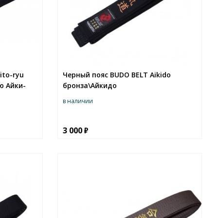
ito-ryu
Черный пояс BUDO BELT Aikido
рю Айки-
бронза\Айкидо
в наличии
3 000