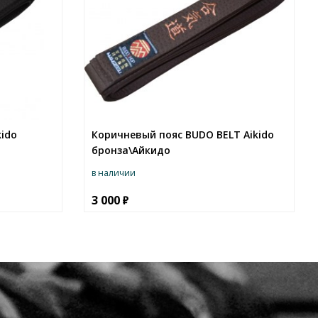
kido
Коричневый пояс BUDO BELT Aikido
бронза\Айкидо
в наличии
3 000