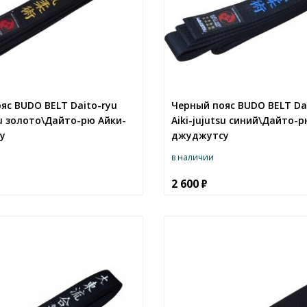
яс BUDO BELT Daito-ryu
Черный пояс BUDO BELT Da
su золото\Дайто-рю Айки-
Aiki-jujutsu синий\Дайто-
у
джуджутсу
в наличии
2 600