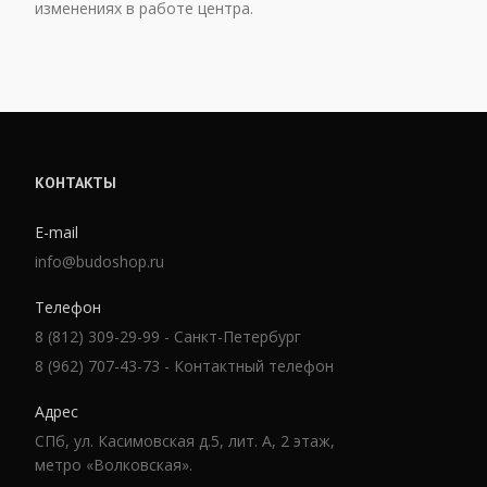
изменениях в работе центра.
КОНТАКТЫ
E-mail
info@budoshop.ru
Телефон
8 (812) 309-29-99 - Санкт-Петербург
8 (962) 707-43-73 - Контактный телефон
Адрес
СПб, ул. Касимовская д.5, лит. А, 2 этаж,
метро «Волковская».