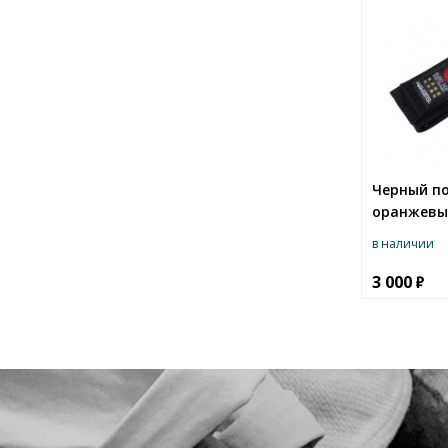
Черный по
оранжевы
в наличии
3 000