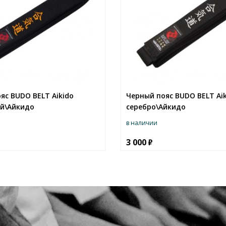
яс BUDO BELT Aikido
Черный пояс BUDO BELT Ai
й\Айкидо
серебро\Айкидо
в наличии
3 000