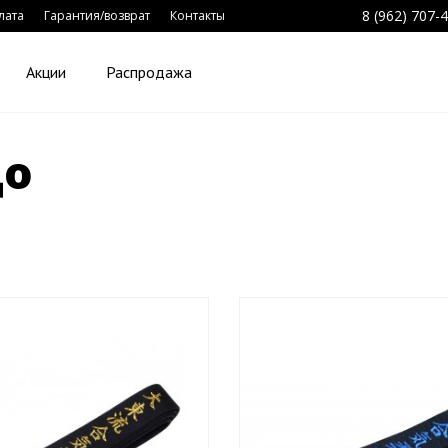
8 (962) 707-
лата
Гарантия/возврат
Контакты
Акции
Распродажа
до