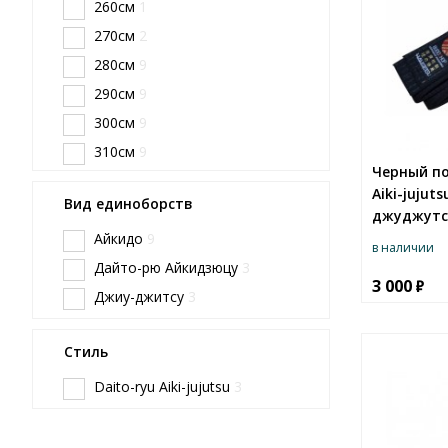
260см
1
270см
2
280см
9
290см
9
300см
9
310см
9
Черный по
320см
9
Aiki-jujut
Вид единоборств
330см
9
джуджутс
340см
Айкидо
8
9
в наличии
Дайто-рю Айкидзюцу
3
3 000
Джиу-джитсу
3
Стиль
Daito-ryu Aiki-jujutsu
3