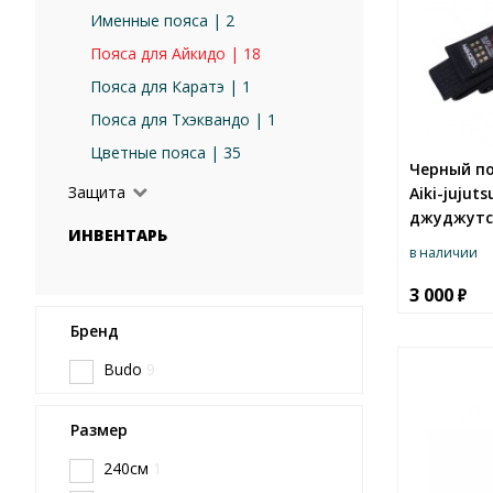
Именные пояса | 2
Пояса для Айкидо | 18
Пояса для Каратэ | 1
Пояса для Тхэквандо | 1
Цветные пояса | 35
Черный по
Защита
Aiki-jujut
джуджутс
ИНВЕНТАРЬ
в наличии
3 000
Бренд
Budo
9
Размер
240см
1