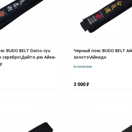
яс BUDO BELT Daito-ryu
Черный пояс BUDO BELT Ai
su серебро\Дайто-рю Айки-
золото\Айкидо
у
в наличии
3 000