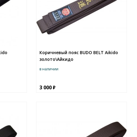
kido
Коричневый пояс BUDO BELT Aikido
золото\Айкидо
в наличии
3 000