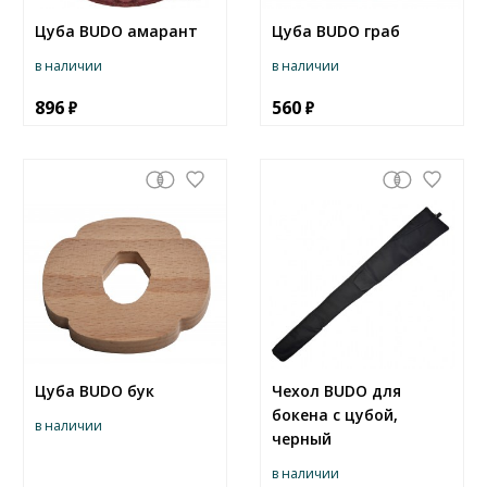
Цуба BUDO амарант
Цуба BUDO граб
в наличии
в наличии
896
560
Цуба BUDO бук
Чехол BUDO для
бокена с цубой,
в наличии
черный
в наличии