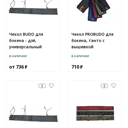
Чехол BUDO для
Чехол PROBUDO для
бокена - дзё,
бокена, танто с
универсальный
вышивкой
в наличии
в наличии
от
736
710