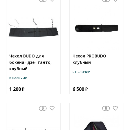
Чехол BUDO для
Чехол PROBUDO
бокена- дзё- танто,
клубный
клубный
в наличии
в наличии
1 200
6 500