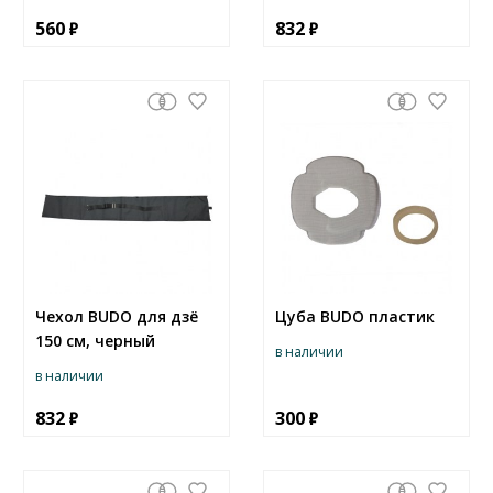
560
832
Чехол BUDO для дзё
Цуба BUDO пластик
150 см, черный
в наличии
в наличии
832
300