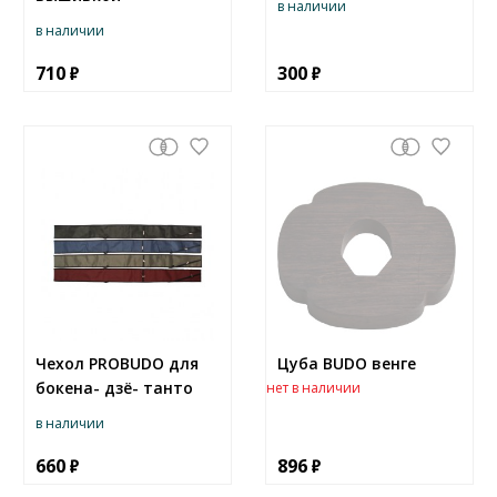
в наличии
в наличии
710
300
Чехол PROBUDO для
Цуба BUDO венге
бокена- дзё- танто
нет в наличии
в наличии
660
896