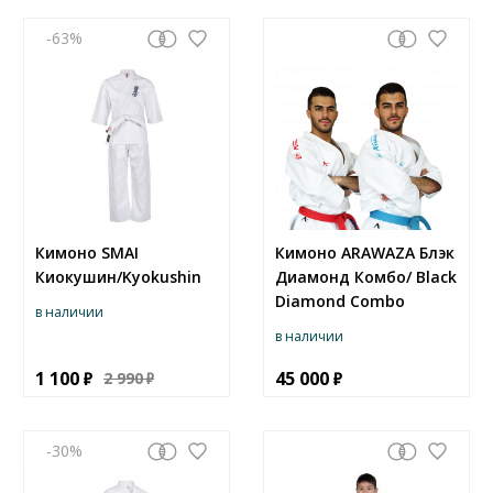
-63
Кимоно SMAI
Кимоно ARAWAZA Блэк
Киокушин/Kyokushin
Диамонд Комбо/ Black
Diamond Combo
в наличии
в наличии
1 100
45 000
2 990
-30