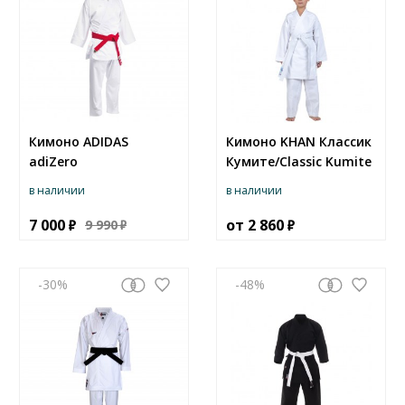
Кимоно ADIDAS
Кимоно KHAN Классик
adiZero
Кумите/Classic Kumite
в наличии
в наличии
7 000
от
2 860
9 990
-30
-48