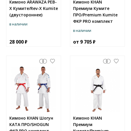
Кимоно ARAWAZA РЕВ-
Кимоно KHAN
Х Кумите/Rev-X Kumite
Премиум Кумите
(двустороннее)
ПРО/Premium Kumite
ФКР PRO комплект
в наличии
в наличии
28 000
от
9 705
Кимоно KHAN Шогун
Кимоно KHAN
КАТА ПРО/SHOGUN
Премиум
ФКР PRO комплект
Кумите/Premium