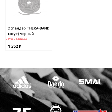
Эспандер THERA-BAND
(жгут) черный
нет в наличии
1 352