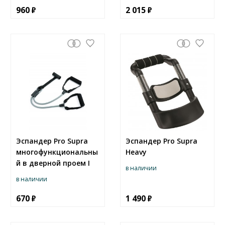
960
2 015
Эспандер Pro Supra
Эспандер Pro Supra
многофункциональны
Heavy
й в дверной проем I
в наличии
в наличии
670
1 490