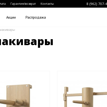
8 (962) 707-
лата
Гарантия/возврат
Контакты
Акции
Распродажа
макивары
макивары