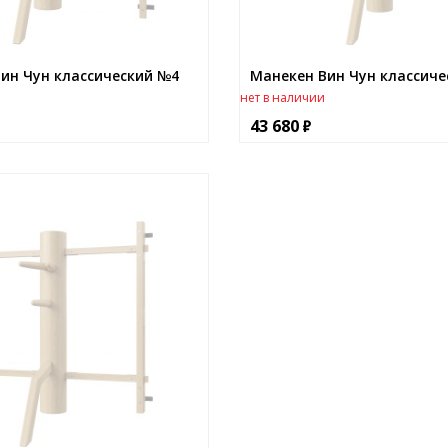
ин Чун классический №4
Манекен Вин Чун классиче
нет в наличии
43 680