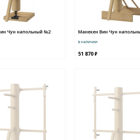
ин Чун напольный №2
Манекен Вин Чун напольн
в наличии
51 870