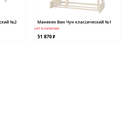
ский №2
Манекен Вин Чун классический №1
нет в наличии
51 870