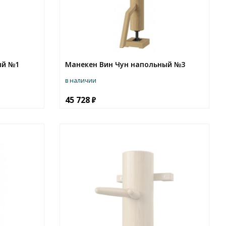
ый №1
Манекен Вин Чун напольный №3
в наличии
45 728