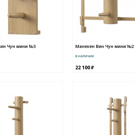
ин Чун мини №3
Манекен Вин Чун мини №2
в наличии
22 100