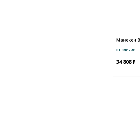
Манекен В
в наличии
34 808