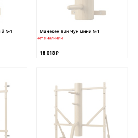
ый №1
Манекен Вин Чун мини №1
нет в наличии
18 018