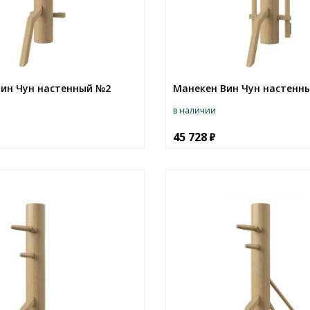
ин Чун настенный №2
Манекен Вин Чун настенн
в наличии
45 728