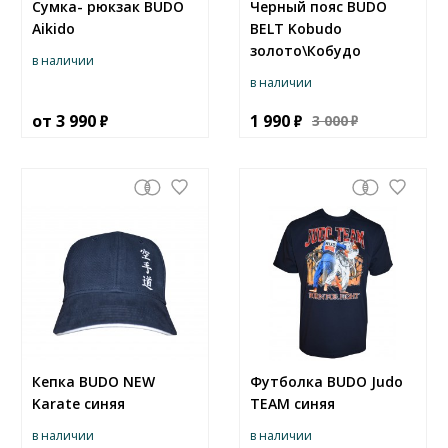
Сумка- рюкзак BUDO
Черный пояс BUDO
Aikido
BELT Kobudo
золото\Кобудо
в наличии
в наличии
от
3 990
1 990
3 000
Кепка BUDO NEW
Футболка BUDO Judo
Karate синяя
TEAM синяя
в наличии
в наличии