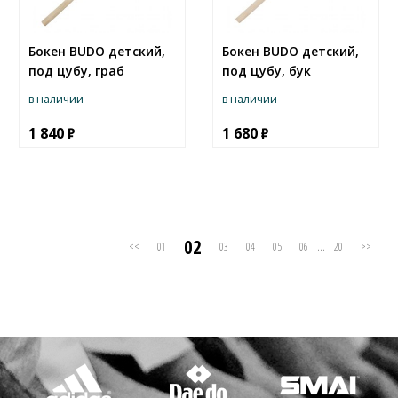
Бокен BUDO детский,
Бокен BUDO детский,
под цубу, граб
под цубу, бук
в наличии
в наличии
1 840
1 680
02
<<
01
03
04
05
06
...
20
>>