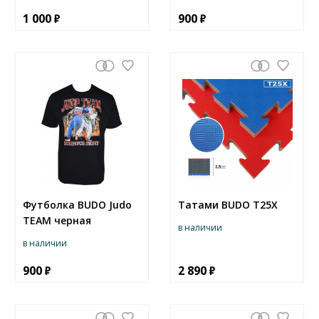
1 000
900
Футболка BUDO Judo
Татами BUDO T25X
TEAM черная
в наличии
в наличии
900
2 890