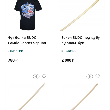
Футболка BUDO
Бокен BUDO под цубу
Самбо Россия черная
с долом, бук
в наличии
в наличии
780
2 000