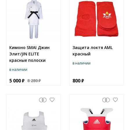
Кимоно SMAI Джин
Защита локтя AML
Элит/JIN ELITE
красный
красные полоски
в наличии
в наличии
5 000
800
8 280