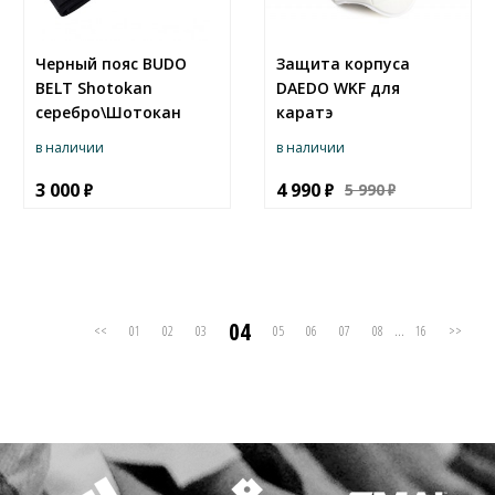
Черный пояс BUDO
Защита корпуса
BELT Shotokan
DAEDO WKF для
серебро\Шотокан
каратэ
в наличии
в наличии
3 000
4 990
5 990
04
<<
01
02
03
05
06
07
08
...
16
>>