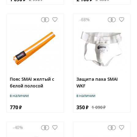
-68
Пояс SMAI желтый с
Защита паха SMAI
белой полосой
WKF
в наличии
в наличии
770
350
1 090
-40