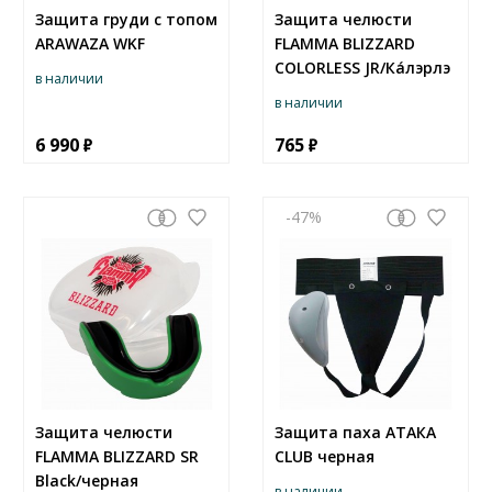
Защита груди c топом
Защита челюсти
ARAWAZA WKF
FLAMMA BLIZZARD
COLORLESS JR/Ка́лэрлэ
в наличии
в наличии
6 990
765
-47
Защита челюсти
Защита паха АТАКА
FLAMMA BLIZZARD SR
CLUB черная
Black/черная
в наличии