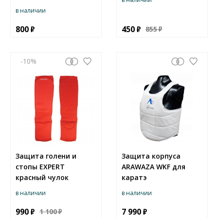
в наличии
800
450
855
-10
Защита голени и
Защита корпуса
стопы EXPERT
ARAWAZA WKF для
красный чулок
каратэ
в наличии
в наличии
990
7 990
1 100