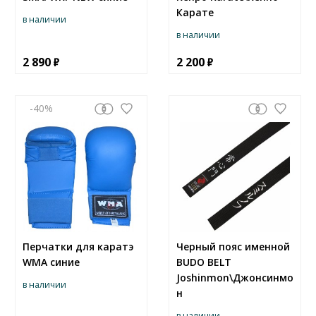
Карате
в наличии
в наличии
2 890
2 200
-40
Перчатки для каратэ
Черный пояс именной
WMA синие
BUDO BELT
Joshinmon\Джонсинмо
в наличии
н
в наличии