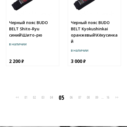
Черный пояс BUDO
Черный пояс BUDO
BELT Shito-Ryu
BELT Kyokushinkai
синий\Шито-рю
оранжевый\Кёкусинка
й
в наличии
в наличии
2 200
3 000
05
<<
01
02
03
04
06
07
08
09
...
16
>>