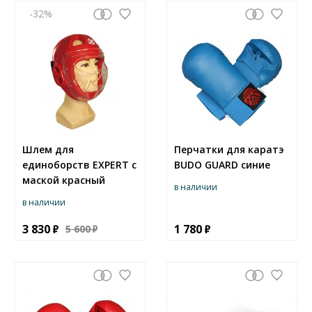
-32
Шлем для
Перчатки для каратэ
единоборств EXPERT с
BUDO GUARD синие
маской красный
в наличии
в наличии
3 830
1 780
5 600