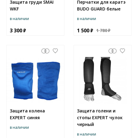
Защита груди SMAI
Перчатки для каратэ
WKF
BUDO GUARD белые
в наличии
в наличии
3 300
1 500
1 780
Защита колена
Защита голени и
EXPERT синяя
стопы EXPERT чулок
черный
в наличии
в наличии