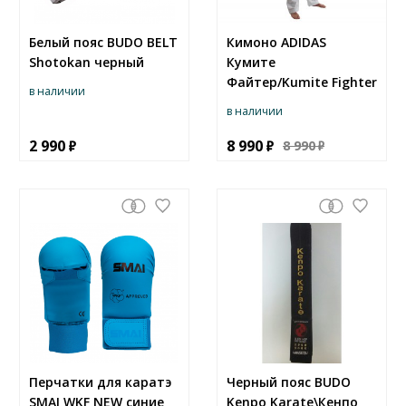
Белый пояс BUDO BELT
Кимоно ADIDAS
Shotokan черный
Кумите
Файтер/Kumite Fighter
в наличии
в наличии
2 990
8 990
8 990
Перчатки для каратэ
Черный пояс BUDO
SMAI WKF NEW синие
Kenpo Karate\Кенпо